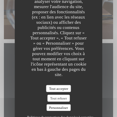
analyser votre navigation,
mesurer l'audience du site,
proposer des fonctionnalités
(ex : en lien avec les réseaux
sociaux) ou afficher des
publicités ou contenus
personnalisés. Cliquez sur «
Tout accepter », « Tout refuser
» ou « Personnaliser » pour
gérer vos préférences. Vous
pouvez modifier vos choix à
Accès/Contact
tout moment en cliquant sur
l'icône représentant un cookie
en bas à gauche des pages du
site.
((ouvre une nouvelle f
Kerkstraat 4 8340 Damme
Tout accepter
050 89 69 59
Tout refuser
info@arrom-thai.be
Personnaliser
Facebook ((ouvre une nouvelle fen
Instagram ((ouvre une nouve