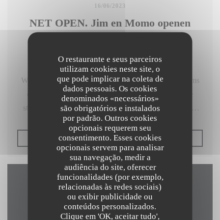
16/06/2023
NET OPEN. Jim en Momo openen
Thais restaurant in Damme
O restaurante e seus parceiros
utilizam cookies neste site, o
que pode implicar na coleta de
Wie Damme-centrum zegt, zegt horeca. De vele tearooms
dados pessoais. Os cookies
en restaurants horen bij de identiteit van het pittoreske
denominados «necessários»
são obrigatórios e instalados
stadje. Maar Arrom Thai kan je gerust een buitenbeentje
por padrão. Outros cookies
noemen. Bij Jim Van Landuyt (51) en echtgenote Momo
opcionais requerem seu
(48) vind je namelijk niet de klassieke Frans-Belgische
consentimento. Esses cookies
((ABRE NUMA NOVA JANE
LER O ARTIGO
opcionais servem para analisar
keuken, maar wél een authentiek Thais menu. “Voor
sua navegação, medir a
Damme is het zeker nieuw", glimlacht Jim. “Het is iets
audiência do site, oferecer
funcionalidades (por exemplo,
anders dan de bezoekers hier gewoon zijn. Die reactie
relacionadas às redes sociais)
Mapa e Contacto
hoorden we ook al verschillende keren. Maar wat ons
ou exibir publicidade ou
vooral opvalt: de mensen zijn blij dat we er zijn."
conteúdos personalizados.
Clique em 'OK, aceitar tudo',