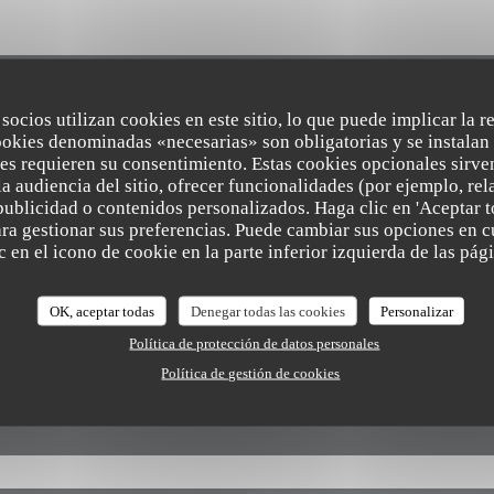
 socios utilizan cookies en este sitio, lo que puede implicar la 
Mapa y Contacto
ookies denominadas «necesarias» son obligatorias y se instalan 
es requieren su consentimiento. Estas cookies opcionales sirven
a audiencia del sitio, ofrecer funcionalidades (por ejemplo, re
publicidad o contenidos personalizados. Haga clic en 'Aceptar t
para gestionar sus preferencias. Puede cambiar sus opciones en
((abre en una nueva v
Kerkstraat 4 8340 Damme
 en el icono de cookie en la parte inferior izquierda de las pági
050 89 69 59
OK, aceptar todas
Denegar todas las cookies
Personalizar
info@arrom-thai.be
Política de protección de datos personales
Política de gestión de cookies
Facebook ((abre en una nueva ven
Instagram ((abre en una nu