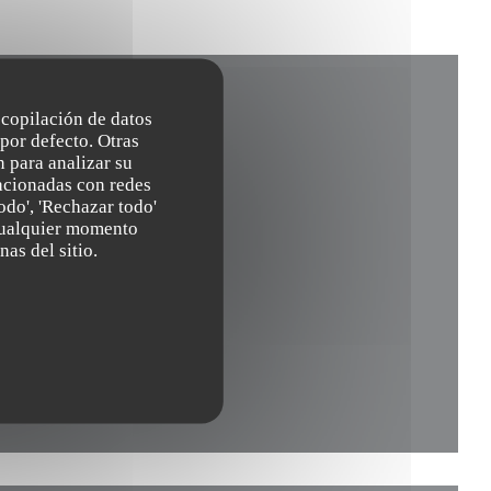
recopilación de datos
por defecto. Otras
 para analizar su
lacionadas con redes
odo', 'Rechazar todo'
 cualquier momento
entana))
nas del sitio.
tana))
eva ventana))