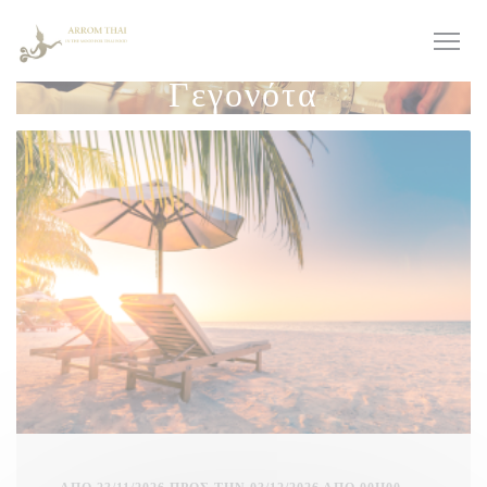
Πίνακας διαχείρισης "Μπισκότων" (Cookies)
Γεγονότα