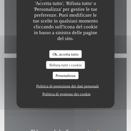
'Accetta tutto', 'Rifiuta tutto' o
((apre una nuova fines
Kerkstraat 4 8340 Damme
'Personalizza' per gestire le tue
050 89 69 59
preferenze. Puoi modificare le
tue scelte in qualsiasi momento
info@arrom-thai.be
cliccando sull'icona del cookie
in basso a sinistra delle pagine
del sito.
Facebook ((apre una nuova finestr
Instagram ((apre una nuova 
Ok, accetta tutto
Rifiuta tutti i cookie
Contattaci
Personalizza
Politica di protezione dei dati personali
Politica di gestione dei cookie