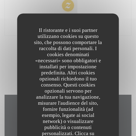
100% pareri verificati
Hanno dato il loro parere solo i clienti che hanno prenotato
Il ristorante e i suoi partner
utilizzano cookies su questo
sito, che possono comportare la
I pareri dei nostri clienti
raccolta di dati personali. I
cookies denominati
«necessari» sono obbligatori e
installati per impostazione
predefinita. Altri cookies
1
opzionali richiedono il tuo
consenso. Questi cookies
opzionali servono per
analizzare la tua navigazione,
misurare l'audience del sito,
fornire funzionalità (ad
Contattaci
esempio, legate ai social
network) o visualizzare
pubblicità o contenuti
personalizzati. Clicca su