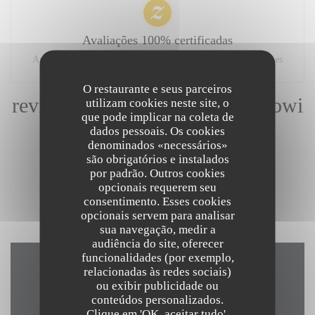
Avaliações 100% certificadas
Apenas os clientes que fizeram reservas submeteram avaliações
O restaurante e seus parceiros
reviews_from_our_clients_followi
utilizam cookies neste site, o
que pode implicar na coleta de
ng_booking
dados pessoais. Os cookies
denominados «necessários»
são obrigatórios e instalados
por padrão. Outros cookies
opcionais requerem seu
1
consentimento. Esses cookies
opcionais servem para analisar
sua navegação, medir a
audiência do site, oferecer
funcionalidades (por exemplo,
relacionadas às redes sociais)
Mapa e Contacto
ou exibir publicidade ou
conteúdos personalizados.
Clique em 'OK, aceitar tudo',