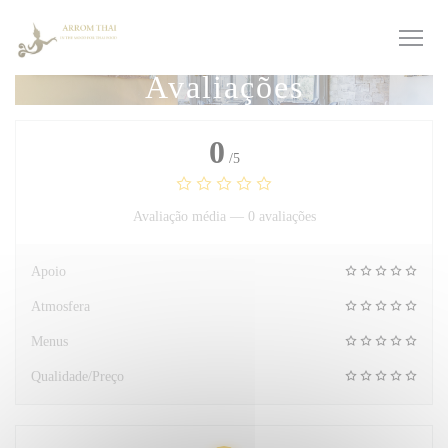
Painel de Gerenciamento de Cookies
Avaliações
0
/5
Avaliação média —
0 avaliações
Apoio
Atmosfera
Menus
Qualidade/Preço