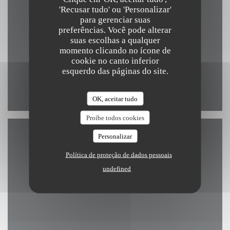
'Recusar tudo' ou 'Personalizar'
para gerenciar suas
((abre numa nova jane
Kerkstraat 4 8340 Damme
preferências. Você pode alterar
suas escolhas a qualquer
050 89 69 59
momento clicando no ícone de
cookie no canto inferior
info@arrom-thai.be
esquerdo das páginas do site.
Facebook ((abre numa nova janela
Instagram ((abre numa nova
OK, aceitar tudo
Proíbe todos cookies
Personalizar
Contacte-nos
Política de proteção de dados pessoais
undefined