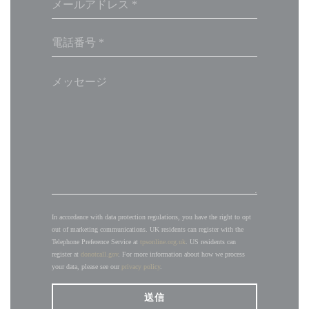
In accordance with data protection regulations, you have the right to opt
out of marketing communications. UK residents can register with the
Telephone Preference Service at
tpsonline.org.uk
. US residents can
register at
donotcall.gov
. For more information about how we process
your data, please see our
privacy policy
.