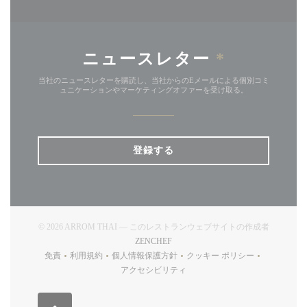
ニュースレター
*
当社のニュースレターを購読し、当社からのEメールによる個別コミ
ュニケーションやマーケティングオファーを受け取る。
登録する
© 2026 ARROM THAI — このレストランウェブサイトの作成者
((新しいウィンドウで開きます))
ZENCHEF
免責
利用規約
個人情報保護方針
クッキー ポリシー
((新しいウィンドウで開きます))
((新しいウィンドウで開きます))
((新しいウィンドウで開きます))
((新しいウィンドウで開
アクセシビリティ
((新しいウィンドウで開きます))