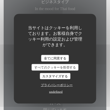
ビジネスタイプ
In the mood for Thai food
サービス
当サイトはクッキーを利用し
WI-FI
ております。お客様自身でク
ッキー利用の設定および管理
ご利用可能なお支払い方法
ができます。
モバイル決済, 現金
全てに同意する
すべてのクッキーを拒否する
カスタマイズする
営業時間
プライバシーポリシー
undefined
月
-
火
閉じています