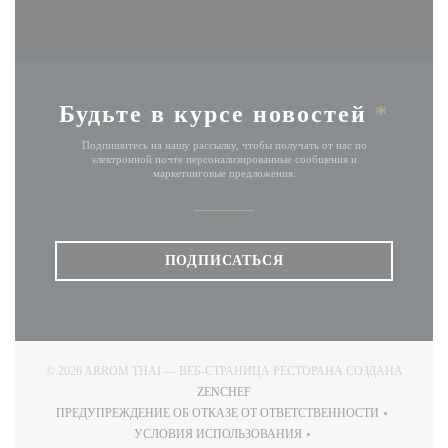
Будьте в курсе новостей
*
Подпишитесь на нашу рассылку, чтобы получать от нас по
электронной почте персонализированные сообщения и
маркетинговые предложения.
ПОДПИСАТЬСЯ
© 2026 ARROM THAI — ВЕБ-СТРАНИЦА РЕСТОРАНА СОЗДАНА
((ОТКРЫВАЕТСЯ В НОВОМ ОКНЕ)
ZENCHEF
ПРЕДУПРЕЖДЕНИЕ ОБ ОТКАЗЕ ОТ ОТВЕТСТВЕННОСТИ
((ОТКРЫВАЕТСЯ В НОВОМ ОКНЕ))
УСЛОВИЯ ИСПОЛЬЗОВАНИЯ
((ОТКРЫВАЕТСЯ В НОВОМ ОКНЕ))