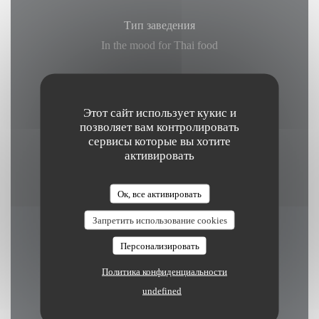
Тип заведения
In the mood for Thai food
Услуги
ВАЙ-ФАЙ
Этот сайт использует кукис и
позволяет вам контролировать
сервисы которые вы хотите
Способы оплаты
активировать
Mobile payment, Денежные средства
Ок, все активировать
Запретить использование cookies
Часы работы
Персонализировать
Политика конфиденциальности
undefined
П�
-
В�