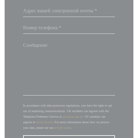
In accordance with data protection regulations, you have the right to opt
out of marketing communications. UK residents can register with the
Telephone Preference Service at
tpsonline.org.uk
. US residents can
register at
donotcall.gov
. For more information about how we process
your data, please see our
privacy policy
.