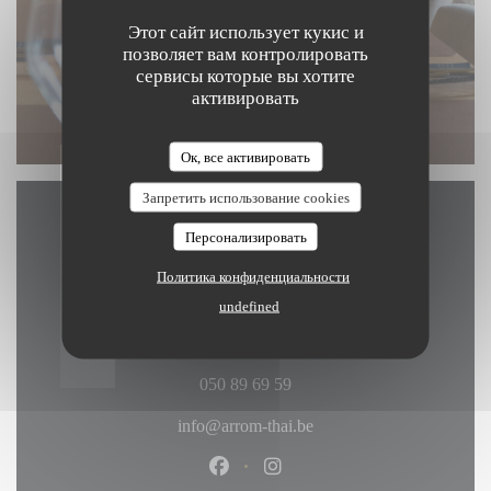
Этот сайт использует кукис и
позволяет вам контролировать
сервисы которые вы хотите
активировать
Ок, все активировать
Запретить использование cookies
Карта и контакты
Персонализировать
Политика конфиденциальности
undefined
((открывается в нов
Kerkstraat 4 8340 Damme
050 89 69 59
info@arrom-thai.be
Facebook ((открывается в новом
Instagram ((открывается в